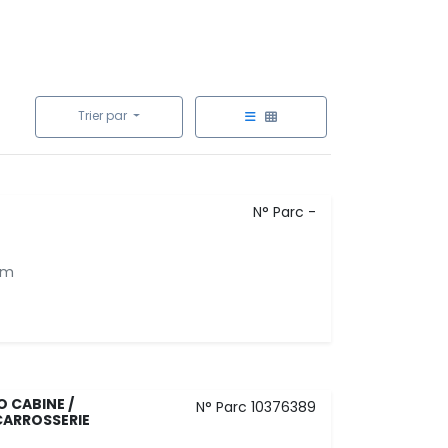
Trier par
N° Parc -
Km
 CABINE /
N° Parc 10376389
CARROSSERIE