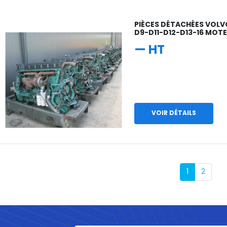
PIÈCES DÉTACHÉES VOLV
D9-D11-D12-D13-16 MOT
— HT
VOIR DÉTAILS
1
2