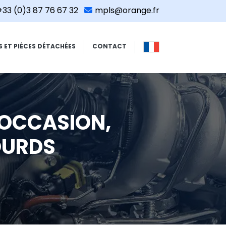
+33 (0)3 87 76 67 32
mpls@orange.fr
S ET PIÉCES DÉTACHÉES
CONTACT