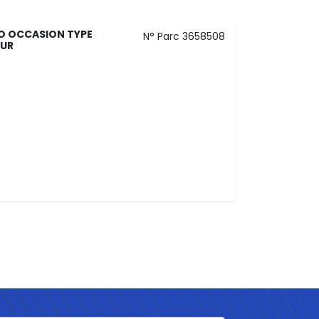
O OCCASION TYPE
N° Parc 3658508
EUR